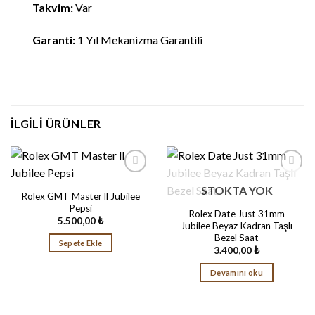
Takvim:
Var
Garanti:
1 Yıl Mekanizma Garantili
İLGILI ÜRÜNLER
STOKTA YOK
Favorilere
Favorilere
Rolex GMT Master ll Jubilee
Ekle
Ekle
Pepsi
Rolex Date Just 31mm
5.500,00
₺
Jubilee Beyaz Kadran Taşlı
Bezel Saat
Sepete Ekle
3.400,00
₺
Devamını oku