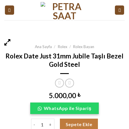
Skip
to
content
Ana Sayfa
/
Rolex
/
Rolex Bayan
Rolex Date Just 31mm Jubile Taşlı Bezel
Gold Steel
5.000,00
₺
WhatsApp ile Sipariş
Rolex Date Just 31mm Jubile Taşlı Bezel Gold Stee
Sepete Ekle