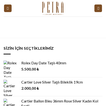
Skip
to
content
SIZIN İÇIN SEÇTIKLERIMIZ
Rolex Day Date Taşlı 40mm
5.500,00
₺
Cartier Love Silver Taşlı Bileklik 19cm
2.000,00
₺
Cartier Ballon Bleu 36mm Rose Silver Kadın Kol
Saati